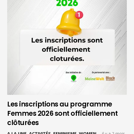
Les inscriptions au programme
Femmes 2026 sont officiellement
clôturées
A LA UNE
,
ACTIVITÉS
,
FEMINISME
,
WOMEN
il y a 2 mois