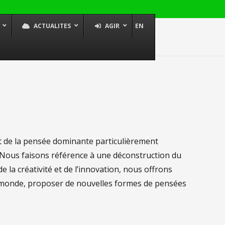
ACTUALITES
AGIR
EN
 Lancement officiel
ck Academy
 de la décolonisation
tou Diallo.
ant de la pensée dominante particulièrement
. Nous faisons référence à une déconstruction du
e la créativité et de l’innovation, nous offrons
le monde, proposer de nouvelles formes de pensées