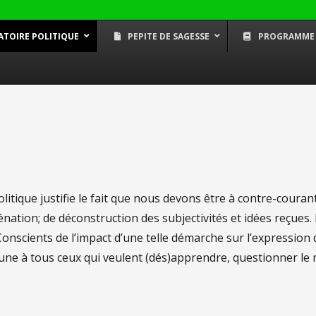
ATOIRE POLITIQUE
PEPITE DE SAGESSE
PROGRAMME
Fem.OS – conseils proactifs
Mikwabo –
pour les femmes
de la Bla
Les voies
avec Aissa
litique justifie le fait que nous devons être à contre-cour
énation; de déconstruction des subjectivités et idées reçues
onscients de l’impact d’une telle démarche sur l’expression d
ribune à tous ceux qui veulent (dés)apprendre, questionner 