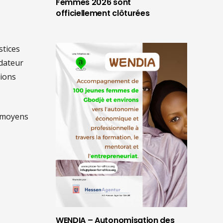
Femmes 2026 sont
officiellement clôturées
stices
ndateur
tions
s moyens
WENDIA – Autonomisation des