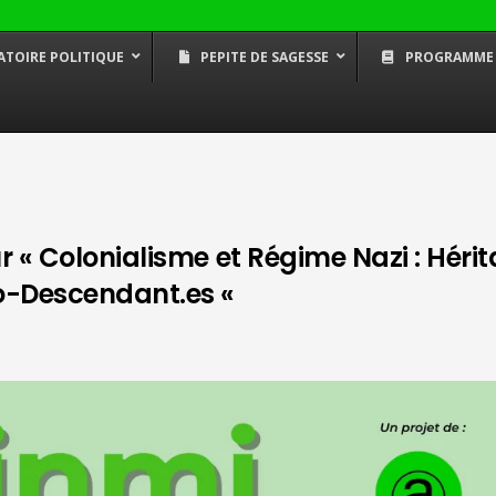
ATOIRE POLITIQUE
PEPITE DE SAGESSE
PROGRAMME
Fem.OS – conseils proactifs
Mikwabo –
pour les femmes
de la Bla
Les voies
avec Aissa
ur « Colonialisme et Régime Nazi : Héri
fro-Descendant.es «