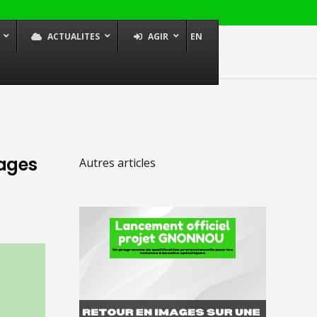
ACTUALITES
AGIR
EN
 Lancement officiel
ck Academy
 de la décolonisation
tou Diallo.
tages
Autres articles