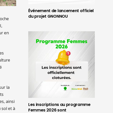
Événement de lancement officiel
du projet GNONNOU
roche
I,
ur en
ses
ulture
é
sur la
ts
s, ainsi
Les inscriptions au programme
 sol et à
Femmes 2026 sont