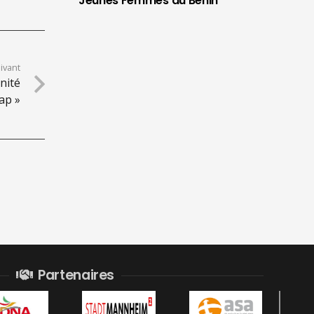
Jeunes Femmes au Bénin
uivant
nité
ap »
Partenaires