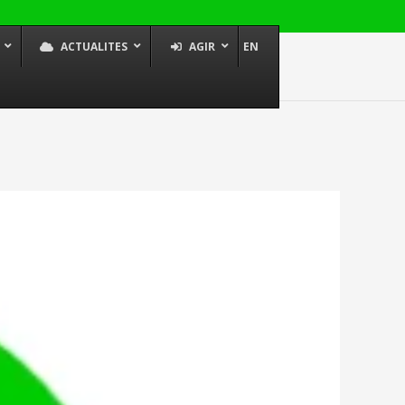
ACTUALITES
AGIR
EN
 Lancement officiel
ck Academy
 de la décolonisation
tou Diallo.