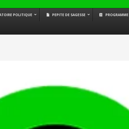
ATOIRE POLITIQUE
PEPITE DE SAGESSE
PROGRAMME
Fem.OS – conseils proactifs
Mikwabo –
pour les femmes
de la Bla
Les voies
avec Aissa